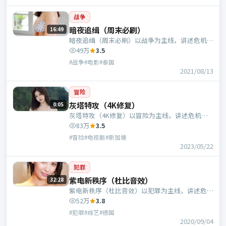
战争
暗夜追缉（周末必刷）
16:49
暗夜追缉（周末必刷）以战争为主线，讲述危机中
的抉择与人物成长；泰国班底，辛爽执导，河正
49万
3.5
宇、赵丽颖等主演。
#战争#电影#泰国
2021/08/13
冒险
灰塔特攻（4K修复）
0:05
灰塔特攻（4K修复）以冒险为主线，讲述危机中
的抉择与人物成长；新加坡班底，孔笙执导，周
83万
3.5
迅、刘亦菲等主演。
#冒险#电视剧#新加坡
2023/05/22
犯罪
紫电新秩序（杜比音效）
32:28
紫电新秩序（杜比音效）以犯罪为主线，讲述危机
中的抉择与人物成长；德国班底，丁黑执导，倪
52万
3.8
妮、木村拓哉等主演。
#犯罪#综艺#德国
2020/09/04