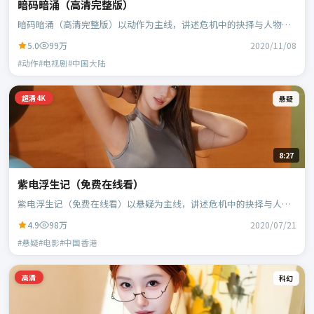
暗码暗涌（高清完整版）
暗码暗涌（高清完整版）以动作为主线，讲述危机中的抉择与人物成
长；中国大陆班底，徐克执导，段奕宏、范伟等主演。
5.0
99万
2020/11/08
#动作#电视剧#中国大陆
超清4K
悬疑
8:27
紫电浮生记（免费在线看）
紫电浮生记（免费在线看）以悬疑为主线，讲述危机中的抉择与人物
成长；中国香港班底，乌尔善执导，刘德华、段奕宏等主演。
4.9
98万
2020/07/21
#悬疑#电影#中国香港
高清
科幻