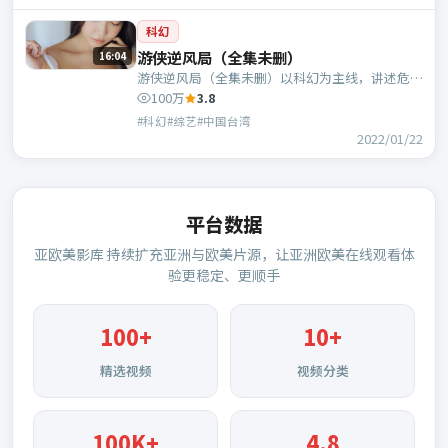
科幻
游侠逆风局（全集未删）
16:04
游侠逆风局（全集未删）以科幻为主线，讲述危机
中的抉择与人物成长；中国台湾班底，郭帆执导，
100万
3.8
杨紫琼、刘德华等主演。
#科幻#综艺#中国台湾
2022/01/22
平台数据
亚欧美影库
持续扩充亚洲与欧美片源，让亚洲欧美在线观看体
验更稳定、更顺手
100
+
10+
精选视频
视频分类
100K+
4.8