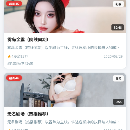
超清4K
犯罪
32:48
雾岛余震（院线同期）
雾岛余震（院线同期）以犯罪为主线，讲述危机中的抉择与人物成
长；韩国班底，林超贤执导，胡歌、黄政民等主演。
4.6
95万
2020/06/29
#犯罪#综艺#韩国
超清4K
冒险
0:55
无名剧场（热播推荐）
无名剧场（热播推荐）以冒险为主线，讲述危机中的抉择与人物成
长；日本班底，贾樟柯执导，黄政民、谭卓等主演。