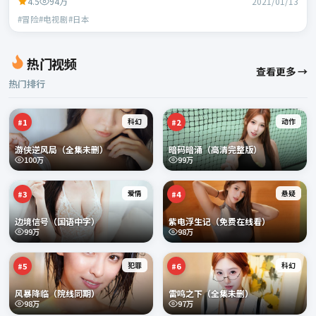
4.5
94万
2021/01/13
#冒险#电视剧#日本
热门视频
查看更多 →
热门排行
科幻
动作
#
1
#
2
游侠逆风局（全集未删）
暗码暗涌（高清完整版）
100万
99万
爱情
悬疑
#
3
#
4
边境信号（国语中字）
紫电浮生记（免费在线看）
99万
98万
犯罪
科幻
#
5
#
6
风暴降临（院线同期）
雷鸣之下（全集未删）
98万
97万