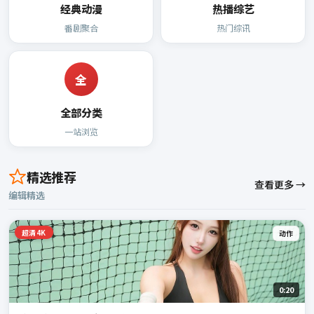
经典动漫
热播综艺
番剧聚合
热门综讯
全
全部分类
一站浏览
精选推荐
查看更多 →
编辑精选
超清4K
动作
0:20