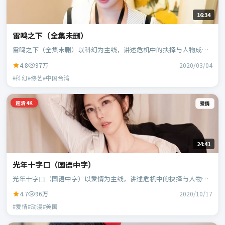
16:34
雷鸣之下（全集未删）
雷鸣之下（全集未删）以科幻为主线，讲述危机中的抉择与人物成
长；中国台湾班底，郭帆执导，周冬雨、白宇等主演。
4.8
97万
2020/03/04
#科幻#综艺#中国台湾
超清4K
爱情
24:41
光年十字口（国语中字）
光年十字口（国语中字）以爱情为主线，讲述危机中的抉择与人物成
长；美国班底，宁浩执导，凯特·布兰切特、蕾雅·赛杜等主演。
4.7
96万
2020/10/17
#爱情#动漫#美国