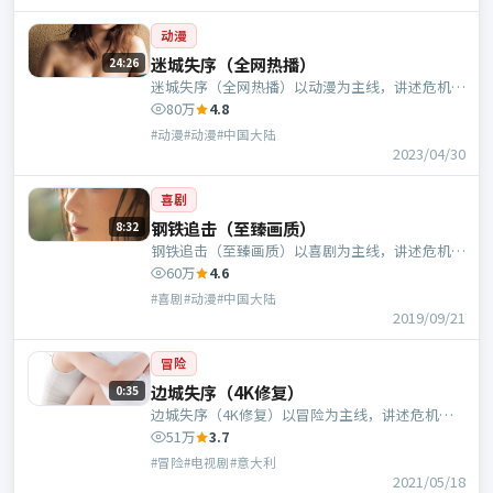
动漫
迷城失序（全网热播）
24:26
迷城失序（全网热播）以动漫为主线，讲述危机中
的抉择与人物成长；中国大陆班底，王伟执导，段
80万
4.8
奕宏、赵丽颖等主演。
#动漫#动漫#中国大陆
2023/04/30
喜剧
钢铁追击（至臻画质）
8:32
钢铁追击（至臻画质）以喜剧为主线，讲述危机中
的抉择与人物成长；中国大陆班底，毕赣执导，苍
60万
4.6
井优、刘德华等主演。
#喜剧#动漫#中国大陆
2019/09/21
冒险
边城失序（4K修复）
0:35
边城失序（4K修复）以冒险为主线，讲述危机中
的抉择与人物成长；意大利班底，孔笙执导，苍井
51万
3.7
优、肖央等主演。
#冒险#电视剧#意大利
2021/05/18