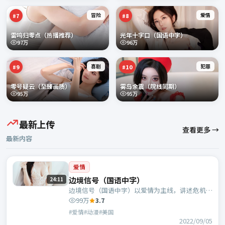
冒险
爱情
#
7
#
8
雷鸣归零点（热播推荐）
光年十字口（国语中字）
97万
96万
喜剧
犯罪
#
9
#
10
零号疑云（至臻画质）
雾岛余震（院线同期）
95万
95万
最新上传
查看更多 →
最新内容
爱情
边境信号（国语中字）
24:11
边境信号（国语中字）以爱情为主线，讲述危机中
的抉择与人物成长；美国班底，宁浩执导，王景
99万
3.7
春、长泽雅美等主演。
#爱情#动漫#美国
2022/09/05